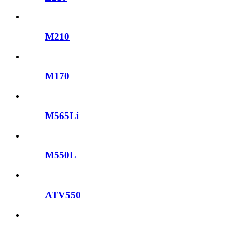
M210
M170
M565Li
M550L
ATV550