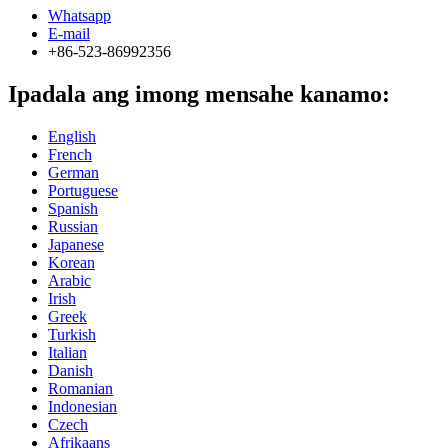
Whatsapp
E-mail
+86-523-86992356
Ipadala ang imong mensahe kanamo:
English
French
German
Portuguese
Spanish
Russian
Japanese
Korean
Arabic
Irish
Greek
Turkish
Italian
Danish
Romanian
Indonesian
Czech
Afrikaans