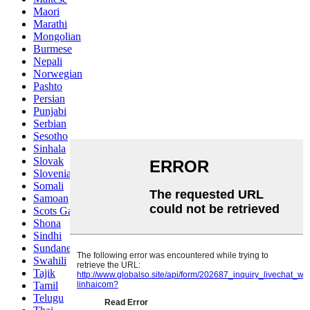
Maori
Marathi
Mongolian
Burmese
Nepali
Norwegian
Pashto
Persian
Punjabi
Serbian
Sesotho
Sinhala
Slovak
Slovenian
Somali
Samoan
Scots Gaelic
Shona
Sindhi
Sundanese
Swahili
Tajik
Tamil
Telugu